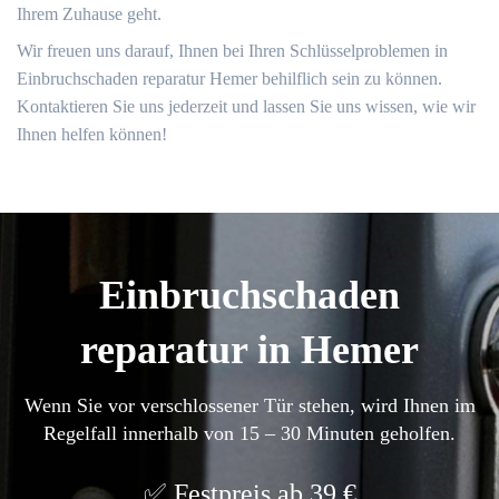
Ihrem Zuhause geht.​
Wir freuen uns darauf, Ihnen bei Ihren Schlüsselproblemen in
Einbruchschaden reparatur Hemer behilflich sein zu können.​
Kontaktieren Sie uns jederzeit und lassen Sie uns wissen, wie wir
Ihnen helfen können!​
Einbruchschaden
reparatur in Hemer
Wenn Sie vor verschlossener Tür stehen, wird Ihnen im
Regelfall innerhalb von 15 – 30 Minuten geholfen.
Festpreis ab 39 €